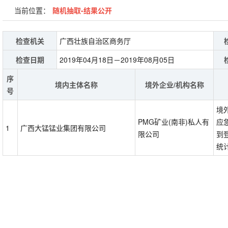
当前位置：
随机抽取-结果公开
检查机关
广西壮族自治区商务厅
检查日期
2019年04月18日－2019年08月05日
序
境内主体名称
境外企业/机构名称
号
境
PMG矿业(南非)私人有
应
1
广西大锰锰业集团有限公司
限公司
到
统