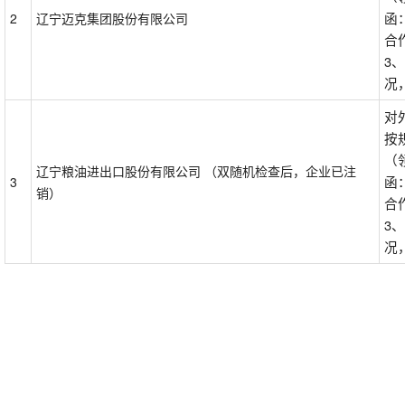
函
2
辽宁迈克集团股份有限公司
合
3
况
对
按
（
辽宁粮油进出口股份有限公司 （双随机检查后，企业已注
函
3
销）
合
3
况